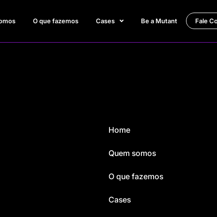
omos
O que fazemos
Cases
Be a Mutant
Fale C
Home
Quem somos
O que fazemos
Cases