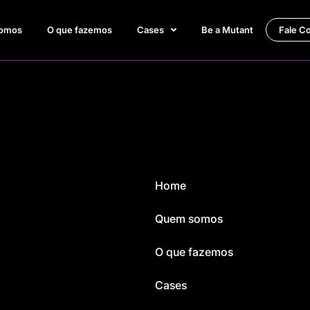
omos
O que fazemos
Cases
Be a Mutant
Fale C
Home
Quem somos
O que fazemos
Cases